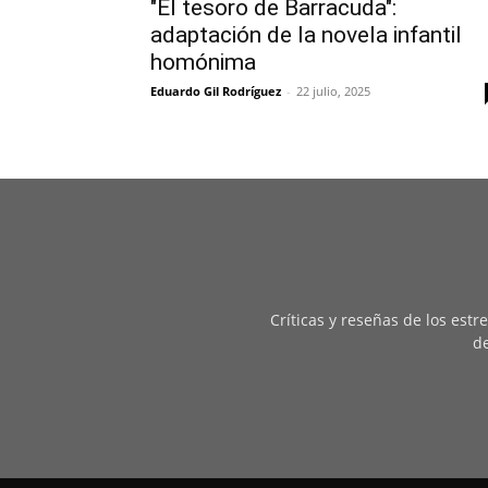
"El tesoro de Barracuda":
adaptación de la novela infantil
homónima
Eduardo Gil Rodríguez
-
22 julio, 2025
Críticas y reseñas de los est
de