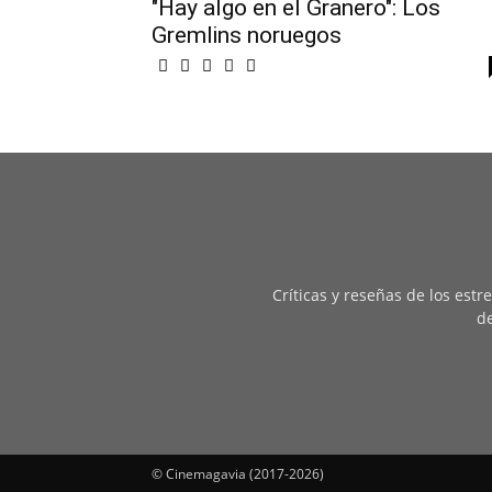
"Hay algo en el Granero": Los
Gremlins noruegos
Críticas y reseñas de los est
de
© Cinemagavia (2017-2026)