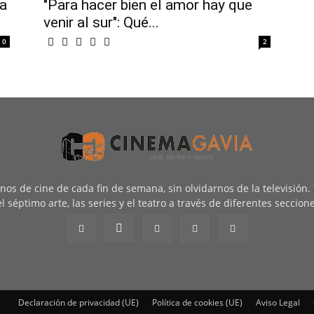
 a
"Para hacer bien el amor hay que
venir al sur": Qué...
0
2
renos de cine de cada fin de semana, sin olvidarnos de la televisión
l séptimo arte, las series y el teatro a través de diferentes seccion
Declaración de privacidad (UE)
Política de cookies (UE)
Aviso Legal