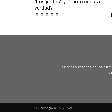
"Los justos": ¿Cuánto cuesta la
verdad?
Críticas y reseñas de los est
de
© Cinemagavia (2017-2026)