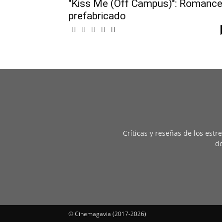
"Kiss Me (Off Campus)": Romanc
prefabricado
Críticas y reseñas de los est
de
© Cinemagavia (2017-2026)