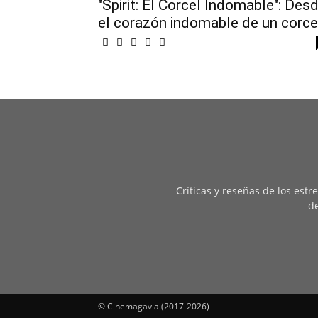
"Spirit: El Corcel Indomable": Des
el corazón indomable de un corce
Críticas y reseñas de los est
de
© Cinemagavia (2017-2026)