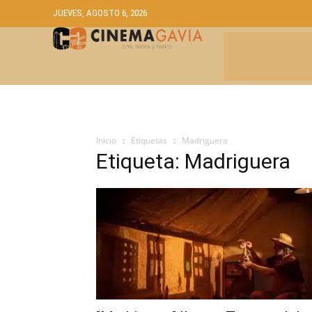
JUEVES, AGOSTO 6, 2026
CRÍTICAS
A
Inicio
Etiquetas
Madriguera
Etiqueta: Madriguera