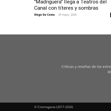
"Madriguera" llega a Teatros del
Canal con títeres y sombras
Diego Da Costa
-
29 mayo, 2026
Críticas y reseñas de los est
de
© Cinemagavia (2017-2026)