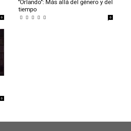
"Orlando": Más allá del género y del
tiempo
0
0
s
0