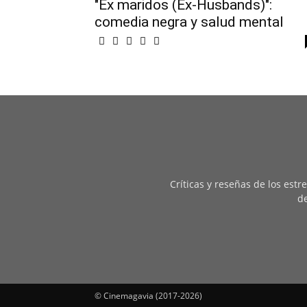
"Ex maridos (Ex-Husbands)":
comedia negra y salud mental
Críticas y reseñas de los est
de
© Cinemagavia (2017-2026)