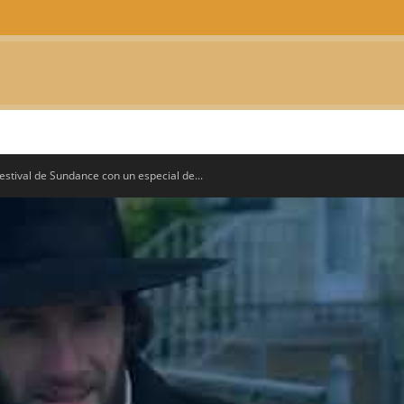
CTUALIDAD
TELEVISIÓN
TEATRO
PODCAST
estival de Sundance con un especial de...