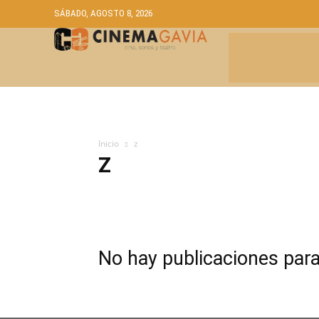
SÁBADO, AGOSTO 8, 2026
CRÍTICAS
A
Inicio
z
Z
Actualidad
Bandas Sonoras
Críticas
DVD Y BLUR
Podcast
Salas de Cine Alternativas
Sin categoría
No hay publicaciones par