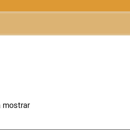
CTUALIDAD
TELEVISIÓN
TEATRO
PODCAST
AY
Entrevistas
Estrenos fin de semana
Guerreros
Monográficos
Sorteos y Concursos
Teatro
Televisión
Top Destacados
z
a mostrar