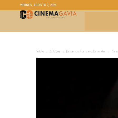
VIERNES, AGOSTO 7, 2026
CRÍTICAS
A
Inicio
Críticas
Estrenos Formato Estandar
Caza