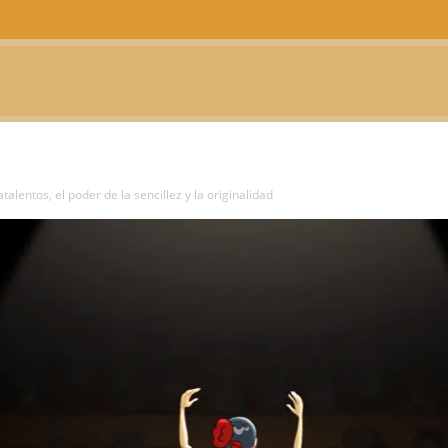
CTUALIDAD
TELEVISIÓN
TEATRO
PODCAST
talentos, el poder de la sencillez y la originalidad