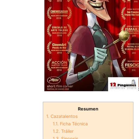
Resumen
1.
Cazatalentos
1.1.
Ficha Técnica
1.2.
Tráiler
1.3.
Sinopsis