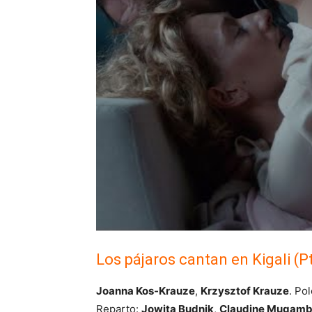
Los pájaros cantan en Kigali (Pt
Joanna Kos-Krauze
,
Krzysztof Krauze
. Po
Reparto:
Jowita Budnik
,
Claudine Mugamb