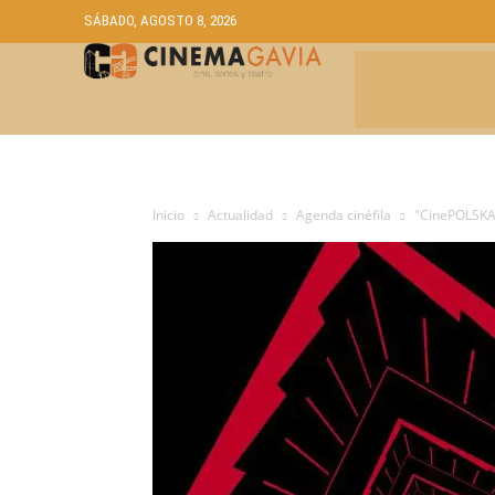
SÁBADO, AGOSTO 8, 2026
CRÍTICAS
A
Inicio
Actualidad
Agenda cinéfila
"CinePOLSKA"