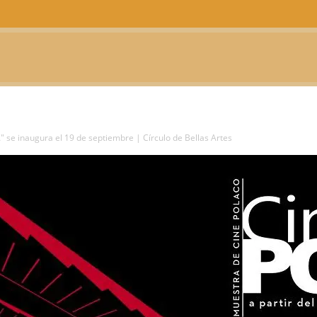
CTUALIDAD
TELEVISIÓN
TEATRO
PODCAST
 se inaugura el 19 de septiembre | Círculo de Bellas Artes