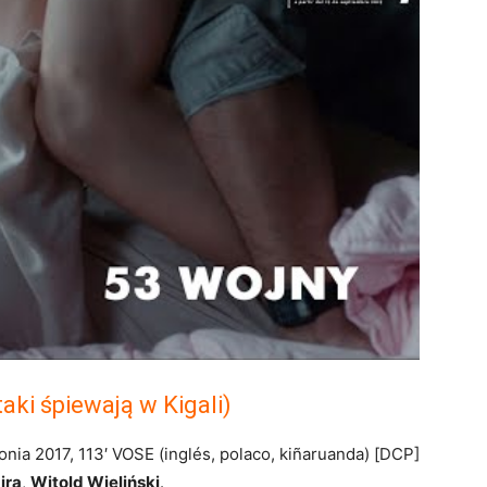
aki śpiewają w Kigali)
lonia 2017, 113′ VOSE (inglés, polaco, kiñaruanda) [DCP]
ira
,
Witold Wieliński
.