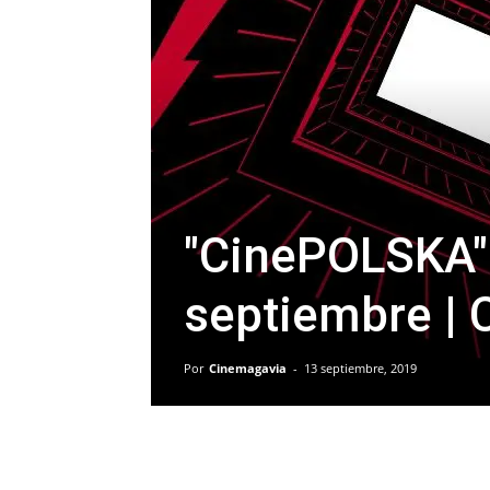
"CinePOLSKA" 
septiembre | C
Por
Cinemagavia
-
13 septiembre, 2019