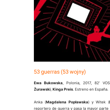
53 guerras (53 wojny)
Ewa Bukowska
, Polonia, 2017, 82′ VO
Żurawski
,
Kinga Preis
. Estreno en España.
Anka (
Magdalena Popławska
) y Witek (
reportero de guerra y pasa la mayor parte d