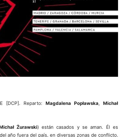
SE [DCP]. Reparto:
Magdalena Popławska
,
Michał
Michał Żurawski
) están casados y se aman. Él es
el año fuera del país, en diversas zonas de conflicto.