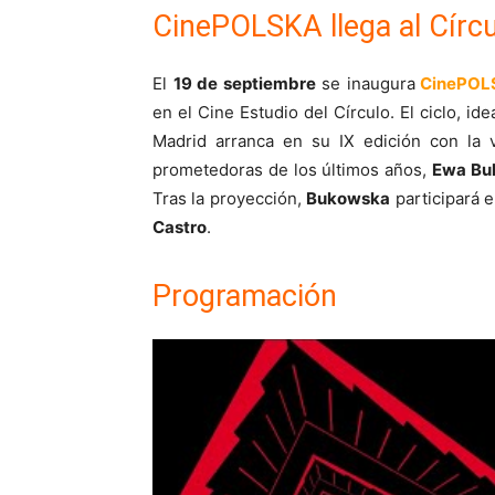
CinePOLSKA llega al Círcu
El
19 de septiembre
se inaugura
CinePOL
en el Cine Estudio del Círculo. El ciclo, id
Madrid arranca en su IX edición con la v
prometedoras de los últimos años,
Ewa Bu
Tras la proyección,
Bukowska
participará e
Castro
.
Programación