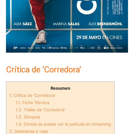
Crítica de 'Corredora'
Resumen
1.
Crítica de 'Corredora'
1.1.
Ficha Técnica
1.2.
Tráiler de 'Corredora'
1.3.
Sinopsis
1.4.
Dónde se puede ver la película en streaming
2.
Detenerse o caer