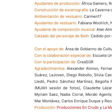
Ayudantes de producción:
África Gamero, R
Construcción de escenografía:
La Caverna d
Ambientación de vestuario:
Carmen17
Ayudantes de vestuario:
Fabiana Woolrich, N
Ayudante de composición musical:
Alan Al
Calzado del personaje de Beth:
Cedido por 
Con el apoyo de:
Área de Gobierno de Cultu
Con la colaboración especial de:
Escuela Un
Con la participación de:
CreaSGR
Agradecimientos:
Alexander Alonso, Ferna
Suárez, LaJoven, Diego Rebollo, Silvia Cast
Lledó, Pedro Sánchez Martínez, Begoña 
(MUAH sesión de fotos), Claudette Láza
Myriam Saez, Nadia Corral, Meraki Agents
Mar Montávez, Carlos Enrique Duque y Reca
Producción:
Producciones En Crudo
y
La Ma