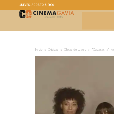
JUEVES, AGOSTO 6, 2026
CRÍTICAS
A
Inicio
Críticas
Obras de teatro
"Cucaracha": A