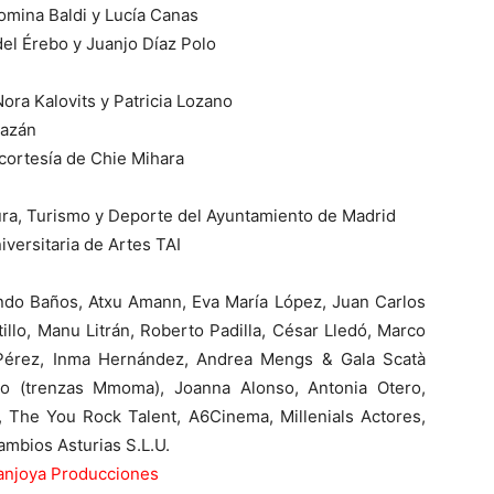
omina Baldi y Lucía Canas
el Érebo y Juanjo Díaz Polo
ora Kalovits y Patricia Lozano
mazán
cortesía de Chie Mihara
ra, Turismo y Deporte del Ayuntamiento de Madrid
iversitaria de Artes TAI
ndo Baños, Atxu Amann, Eva María López, Juan Carlos
illo, Manu Litrán, Roberto Padilla, César Lledó, Marco
Pérez, Inma Hernández, Andrea Mengs & Gala Scatà
ro (trenzas Mmoma), Joanna Alonso, Antonia Otero,
, The You Rock Talent, A6Cinema, Millenials Actores,
mbios Asturias S.L.U.
njoya Producciones