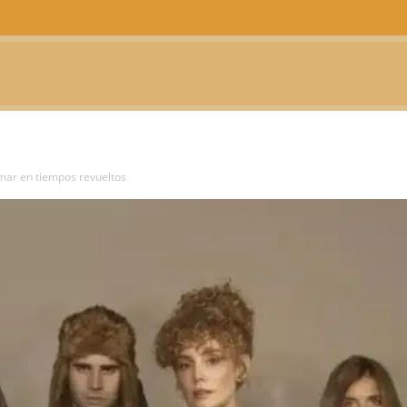
CTUALIDAD
TELEVISIÓN
TEATRO
PODCAST
mar en tiempos revueltos