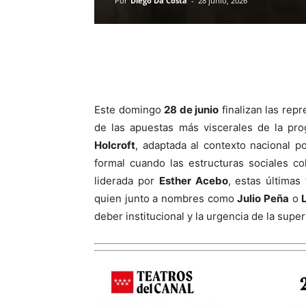
Por
Diego Da Costa
-
28 junio, 2026
Este domingo
28 de junio
finalizan las rep
de las apuestas más viscerales de la pr
Holcroft
, adaptada al contexto nacional p
formal cuando las estructuras sociales c
liderada por
Esther Acebo
, estas última
quien junto a nombres como
Julio Peña
o
deber institucional y la urgencia de la super