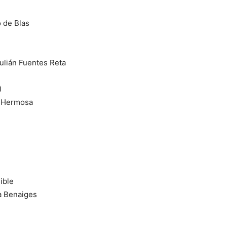
 de Blas
Julián Fuentes Reta
)
a Hermosa
ible
a Benaiges