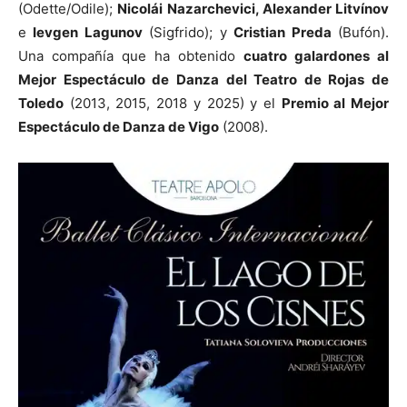
(Odette/Odile);
Nicolái Nazarchevici, Alexander Litvínov
e
Ievgen Lagunov
(Sigfrido); y
Cristian Preda
(Bufón).
Una compañía que ha obtenido
cuatro galardones al
Mejor Espectáculo de Danza del Teatro de Rojas de
Toledo
(2013, 2015, 2018 y 2025) y el
Premio al Mejor
Espectáculo de Danza de Vigo
(2008).