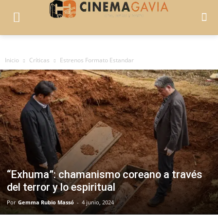
Inicio
Críticas
Estrenos Formato Estandar
“Exhuma”: chamanismo coreano a través
del terror y lo espiritual
Por
Gemma Rubio Massó
-
4 junio, 2024