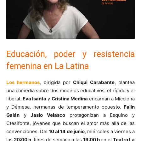
Educación, poder y resistencia
femenina en La Latina
Los hermanos
, dirigida por
Chiqui Carabante
, plantea
una comedia sobre dos modelos educativos: el rígido y el
liberal.
Eva Isanta
y
Cristina Medina
encarnan a Micciona
y Démesa, hermanas de temperamento opuesto.
Falín
Galán
y
Jasio Velasco
protagonizan a Esquino y
Ctesifonte, jóvenes que buscan el amor más allá de las
convenciones. Del
10 al 14 de junio
, miércoles a viernes a
las
20:00 h
, fines de semana a las
19:00 h
en el
Teatro La