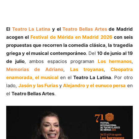
El
Teatro La Latina
y el
Teatro Bellas Artes
de Madrid
acogen el
Festival de Mérida en Madrid 2026
con seis
propuestas que recorren la comedia clásica, la tragedia
griega y el musical contemporáneo
. Del
10 de junio al 19
de julio
, ambos espacios programan
Los hermanos
,
Memorias de Adriano
,
Las troyanas
,
Cleopatra
enamorada, el musical
en el
Teatro La Latina
. Por otro
lado,
Jasón y las Furias
y
Alejandro y el eunuco persa
en
el
Teatro Bellas Artes
.