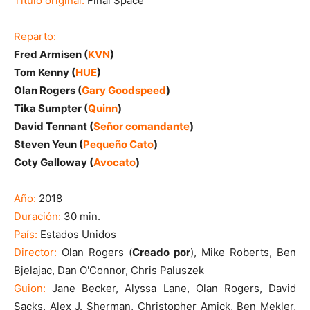
Título original:
Final Space
Reparto:
Fred Armisen (
KVN
)
Tom Kenny (
HUE
)
Olan Rogers (
Gary Goodspeed
)
Tika Sumpter (
Quinn
)
David Tennant (
Señor comandante
)
Steven Yeun (
Pequeño Cato
)
Coty Galloway (
Avocato
)
Año:
2018
Duración:
30 min.
País:
Estados Unidos
Director:
Olan Rogers (
Creado por
), Mike Roberts, Ben
Bjelajac, Dan O'Connor, Chris Paluszek
Guion:
Jane Becker, Alyssa Lane, Olan Rogers, David
Sacks, Alex J. Sherman, Christopher Amick, Ben Mekler,