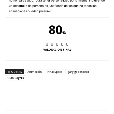
humor sarcástico, logra tener personalidad por sí misma, incluyendo
un desarrollo de personajes justificado de las que no todas las
animaciones pueden presumir.
80
%
VALORACIÓN FINAL
ETIQUETAS
Animación
Final Space
gary goodspeed
Olan Rogers