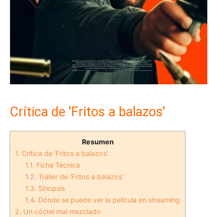
Crítica de 'Fritos a balazos'
Resumen
1.
Crítica de 'Fritos a balazos'
1.1.
Ficha Técnica
1.2.
Tráiler de 'Fritos a balazos'
1.3.
Sinopsis
1.4.
Dónde se puede ver la película en streaming
2.
Un cóctel mal mezclado