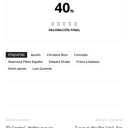
40
%
VALORACIÓN FINAL
ETIQUETAS
Acción
Christina Ricci
Comedia
Diamond Films España
Edward Drake
Fritos a balazos
Kevin James
Luis Guzmán
Artículo anterior
Artículo siguiente