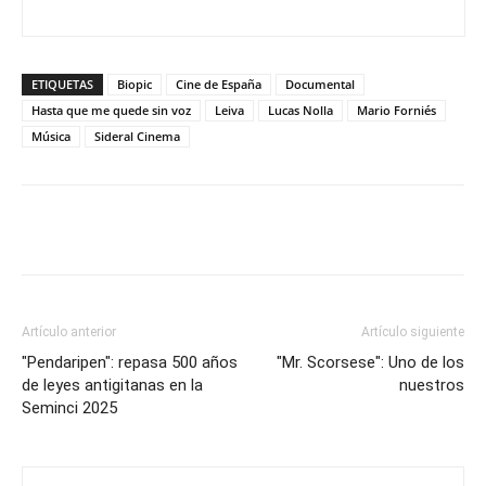
ETIQUETAS
Biopic
Cine de España
Documental
Hasta que me quede sin voz
Leiva
Lucas Nolla
Mario Forniés
Música
Sideral Cinema
Artículo anterior
Artículo siguiente
"Pendaripen": repasa 500 años
"Mr. Scorsese": Uno de los
de leyes antigitanas en la
nuestros
Seminci 2025