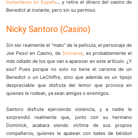
instantáneo en España
… y retire el dinero del casino de
Benedict al instante, pero sin su permiso.
Nicky Santoro (
Casino
)
Sin ser realmente el “malo” de la película, el personaje de
Joe Pesci en
Casino
, de
Scorsese
, es probablemente el
más odiado de los que van a aparecer en este artículo. ¿Y
eso? Pues porque no solo no tiene el carisma de un
Benedict o un LeChiffre, sino que además es un tipejo
despreciable que disfruta del temor que provoca en
quienes le rodean, ya sean amigos o enemigos.
Santoro disfruta ejerciendo violencia, y a nadie le
sorprendió realmente que, junto con su hermano
Dominick, acabara siendo víctima de sus propios
compañeros, quienes le apalean con bates de béisbol