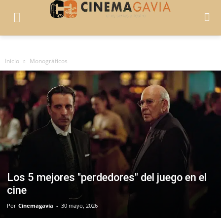
Inicio
Monográficos
Los 5 mejores "perdedores" del juego en el
cine
Por
Cinemagavia
-
30 mayo, 2026