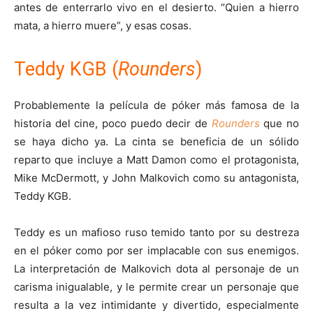
antes de enterrarlo vivo en el desierto. “Quien a hierro
mata, a hierro muere”, y esas cosas.
Teddy KGB (
Rounders
)
Probablemente la película de póker más famosa de la
historia del cine, poco puedo decir de
Rounders
que no
se haya dicho ya. La cinta se beneficia de un sólido
reparto que incluye a Matt Damon como el protagonista,
Mike McDermott, y John Malkovich como su antagonista,
Teddy KGB.
Teddy es un mafioso ruso temido tanto por su destreza
en el póker como por ser implacable con sus enemigos.
La interpretación de Malkovich dota al personaje de un
carisma inigualable, y le permite crear un personaje que
resulta a la vez intimidante y divertido, especialmente