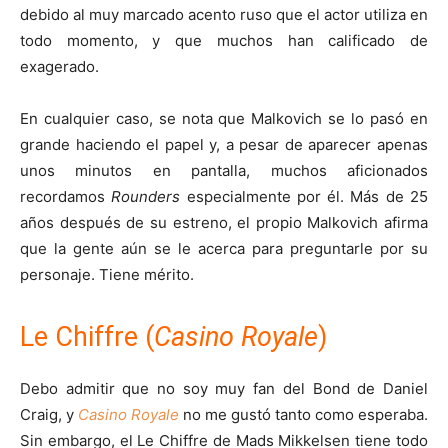
debido al muy marcado acento ruso que el actor utiliza en
todo momento, y que muchos han calificado de
exagerado.
En cualquier caso, se nota que Malkovich se lo pasó en
grande haciendo el papel y, a pesar de aparecer apenas
unos minutos en pantalla, muchos aficionados
recordamos
Rounders
especialmente por él. Más de 25
años después de su estreno, el propio Malkovich afirma
que la gente aún se le acerca para preguntarle por su
personaje. Tiene mérito.
Le Chiffre (
Casino Royale
)
Debo admitir que no soy muy fan del Bond de Daniel
Craig, y
Casino Royale
no me gustó tanto como esperaba.
Sin embargo, el Le Chiffre de Mads Mikkelsen tiene todo