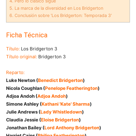
4.
Pero lo clásico sigue
5.
La marca de la diversidad en Los Bridgerton
6.
Conclusión sobre 'Los Bridgerton: Temporada 3'
Ficha Técnica
Título:
Los Bridgerton 3
Título original:
Bridgerton 3
Reparto:
Luke Newton (
Benedict Bridgerton
)
Nicola Coughlan (
Penelope Featherington
)
Adjoa Andoh (
Adjoa Andoh
)
Simone Ashley (
Kathani 'Kate' Sharma
)
Julie Andrews (
Lady Whistledown
)
Claudia Jessie (
Eloise Bridgerton
)
Jonathan Bailey (
Lord Anthony Bridgerton
)
Harriet Cains (
Philipa Featherington
)