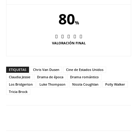
80
%
VALORACIÓN FINAL
ETIQUETAS
Chris Van Dusen
Cine de Estados Unidos
Claudia Jessie
Drama de época
Drama romántico
Los Bridgerton
Luke Thompson
Nicola Coughlan
Polly Walker
Tricia Brock