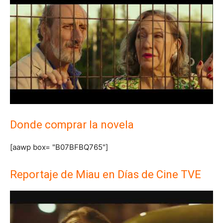
Donde comprar la novela
[aawp box= "B07BFBQ765"]
Reportaje de Miau en Días de Cine TVE