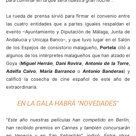
para culminar en la que será nuestra gran noche
".
La rueda de prensa sirvió para firmar el convenio entre
las cuatro entidades que a partes iguales respaldan el
evento –Ayuntamiento y Diputación de Málaga, Junta de
Andalucia y Unicaja Banco–, y que tuvo lugar en el Salón
de los Espejos de consistorio malagueño,
Portela
citó a
algunos de los intérpretes malagueños que han alzado el
Goya (
Miguel Herrán
,
Dani Rovira
,
Antonio de la Torre
,
Adelfa Calvo
,
María Barranco
o
Antonio Banderas
) y
calificó la cosecha de cine español de este año de
extraordinaria.
EN LA GALA HABRÁ "NOVEDADES"
"
Este año nuestras películas han competido en Berlín,
han recibido premios en Cannes y también concursarán
en Venecia y en San Sebastián
", indicó. Entre otros