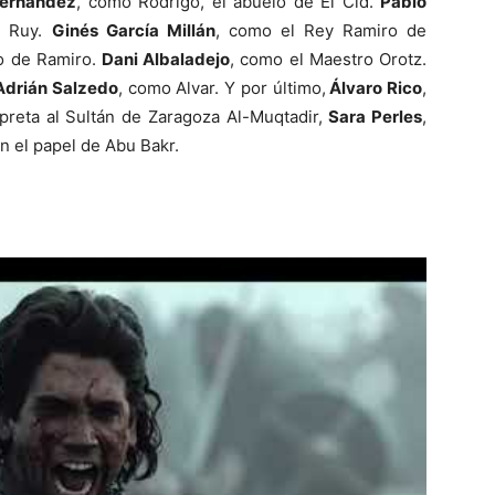
Fernández
, como Rodrigo, el abuelo de El Cid.
Pablo
e Ruy.
Ginés García Millán
, como el Rey Ramiro de
jo de Ramiro.
Dani Albaladejo
, como el Maestro Orotz.
Adrián Salzedo
, como Alvar. Y por último,
Álvaro Rico
,
rpreta al Sultán de Zaragoza Al-Muqtadir,
Sara Perles
,
en el papel de Abu Bakr.