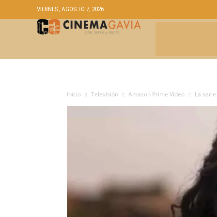
VIERNES, AGOSTO 7, 2026
CRÍTICAS
A
Inicio
Televisión
Amazon Prime Video
La serie