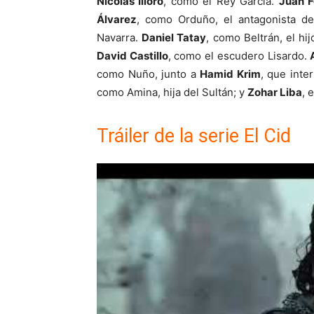
Nicolás Illoro
, como el Rey García.
Juan 
Álvarez
, como Orduño, el antagonista d
Navarra.
Daniel Tatay
, como Beltrán, el hi
David Castillo
, como el escudero Lisardo.
como Nuño, junto a
Hamid Krim
, que inte
como Amina, hija del Sultán; y
Zohar Liba
, 
Tráiler de la serie El Cid