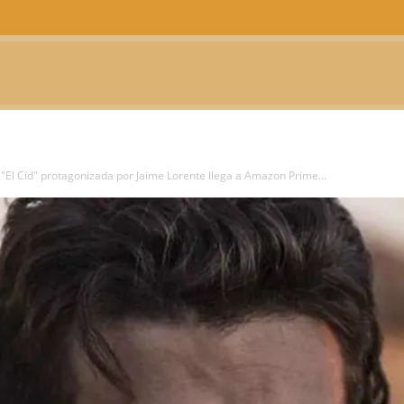
CTUALIDAD
TELEVISIÓN
TEATRO
PODCAST
 "El Cid" protagonizada por Jaime Lorente llega a Amazon Prime...