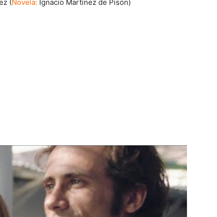
ez (
Novela:
Ignacio Martínez de Pisón)