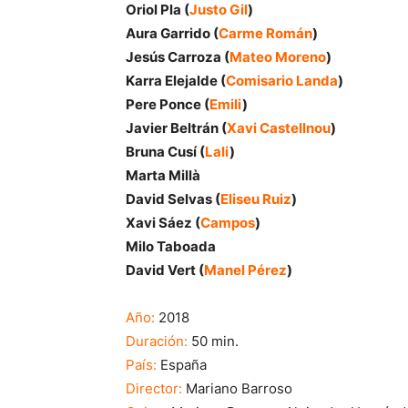
Oriol Pla (
Justo Gil
)
Aura Garrido (
Carme Román
)
Jesús Carroza (
Mateo Moreno
)
Karra Elejalde (
Comisario Landa
)
Pere Ponce (
Emili
)
Javier Beltrán (
Xavi Castellnou
)
Bruna Cusí (
Lali
)
Marta Millà
David Selvas (
Eliseu Ruiz
)
Xavi Sáez (
Campos
)
Milo Taboada
David Vert (
Manel Pérez
)
Año:
2018
Duración:
50 min.
País:
España
Director:
Mariano Barroso