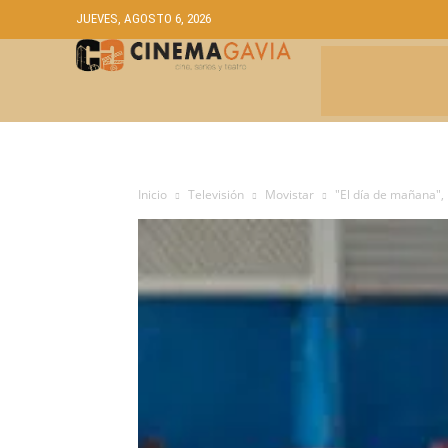
JUEVES, AGOSTO 6, 2026
CRÍTICAS
A
Inicio
Televisión
Movistar
"El día de mañana", 