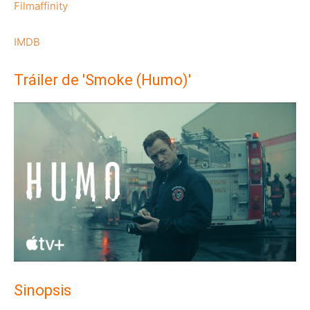
Filmaffinity
IMDB
Tráiler de 'Smoke (Humo)'
Sinopsis