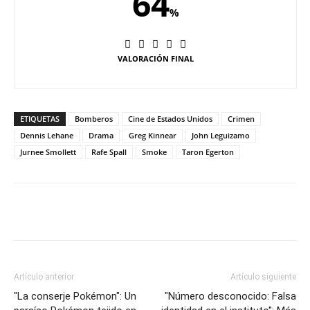
64
%
VALORACIÓN FINAL
ETIQUETAS
Bomberos
Cine de Estados Unidos
Crimen
Dennis Lehane
Drama
Greg Kinnear
John Leguizamo
Jurnee Smollett
Rafe Spall
Smoke
Taron Egerton
Artículo anterior
Artículo siguiente
"La conserje Pokémon": Un
"Número desconocido: Falsa