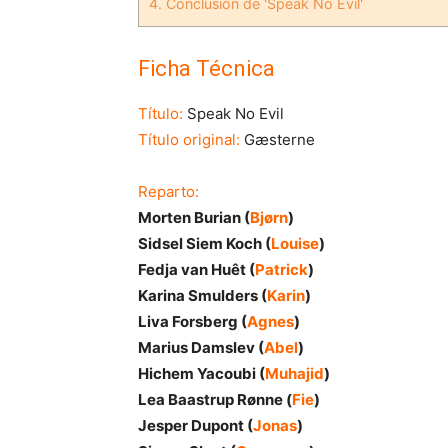
4.
Conclusión de 'Speak No Evil'
Ficha Técnica
Título:
Speak No Evil
Título original:
Gæsterne
Reparto:
Morten Burian (
Bjørn
)
Sidsel Siem Koch (
Louise
)
Fedja van Huêt (
Patrick
)
Karina Smulders (
Karin
)
Liva Forsberg (
Agnes
)
Marius Damslev (
Abel
)
Hichem Yacoubi (
Muhajid
)
Lea Baastrup Rønne (
Fie
)
Jesper Dupont (
Jonas
)