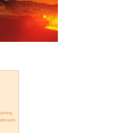
reaming
r elevado