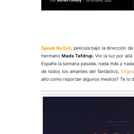
Por
Adrian Condoy
-
20 octubre, 2022
Speak No Evil
, película bajo la dirección d
hermano
Mads Tafdrup
. Vio la luz por all
España la semana pasada, nada más y nada
de todos los amantes del fantástico,
Sitge
año como reportan algunos medios? Te lo di