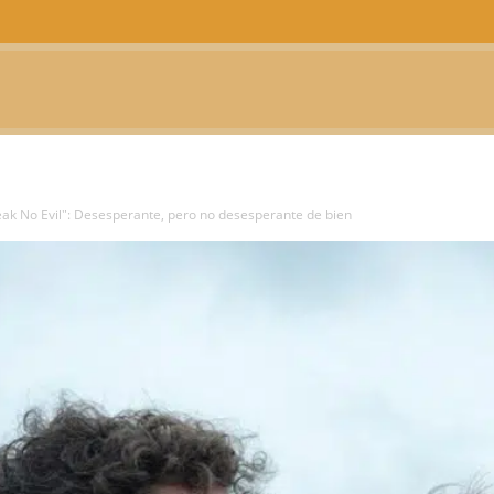
CTUALIDAD
TELEVISIÓN
TEATRO
PODCAST
ak No Evil": Desesperante, pero no desesperante de bien