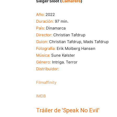
Sieger Sloot (
Camarero
)
Año:
2022
Duración:
97 min.
País:
Dinamarca
Director:
Christian Tafdrup
Guion:
Christian Tafdrup, Mads Tafdrup
Fotografía:
Erik Molberg Hansen
Música:
Sune Kølster
Género:
Intriga. Terror
Distribuidor:
Filmaffinity
IMDB
Tráiler de 'Speak No Evil'