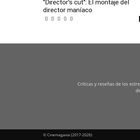
"Director's cut": El montaje del
director maníaco
Críticas y reseñas de los est
de
© Cinemagavia (2017-2026)