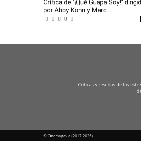
Crítica de "¡Qué Guapa Soy!" dirigi
por Abby Kohn y Marc...
Críticas y reseñas de los est
de
© Cinemagavia (2017-2026)