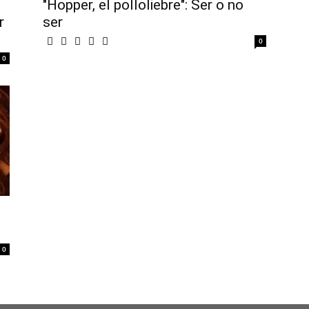
"Hopper, el polloliebre": Ser o no
r
ser
0
0
0