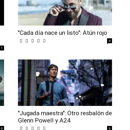
"Cada día nace un listo": Atún rojo
0
1
"Jugada maestra": Otro resbalón de
Glenn Powell y A24
0
0