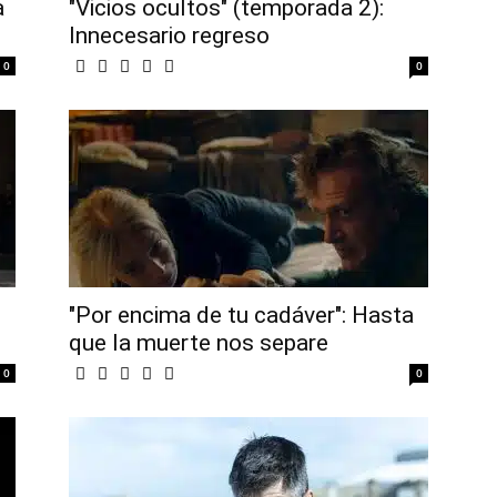
a
"Vicios ocultos" (temporada 2):
Innecesario regreso
0
0
"Por encima de tu cadáver": Hasta
que la muerte nos separe
0
0