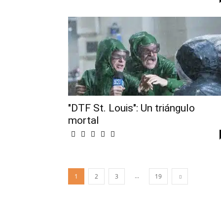
"DTF St. Louis": Un triángulo
mortal
...
1
2
3
19