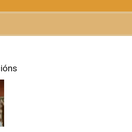
CTUALIDAD
TELEVISIÓN
TEATRO
PODCAST
cións