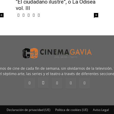
“El ciudadano ilustre”, o La Odisea
vol. III
0
0
renos de cine de cada fin de semana, sin olvidarnos de la televisión
l séptimo arte, las series y el teatro a través de diferentes seccion
Declaración de privacidad (UE)
Política de cookies (UE)
Aviso Legal