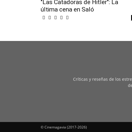
"Las Catadoras de Hitler": La
última cena en Saló
Críticas y reseñas de los est
de
© Cinemagavia (2017-2026)