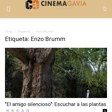
Inicio
Etiquetas
Enzo Brumm
Etiqueta: Enzo Brumm
"El amigo silencioso": Escuchar a las plantas
0