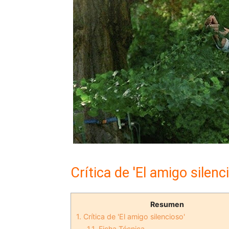
Crítica de 'El amigo silenc
Resumen
1.
Crítica de 'El amigo silencioso'
1.1.
Ficha Técnica