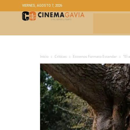
VIERNES, AGOSTO 7, 2026
CRÍTICAS
A
Inicio
Críticas
Estrenos Formato Estandar
"El 