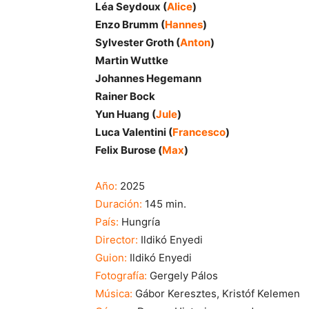
Léa Seydoux (
Alice
)
Enzo Brumm (
Hannes
)
Sylvester Groth (
Anton
)
Martin Wuttke
Johannes Hegemann
Rainer Bock
Yun Huang (
Jule
)
Luca Valentini (
Francesco
)
Felix Burose (
Max
)
Año:
2025
Duración:
145 min.
País:
Hungría
Director:
Ildikó Enyedi
Guion:
Ildikó Enyedi
Fotografía:
Gergely Pálos
Música:
Gábor Keresztes, Kristóf Kelemen