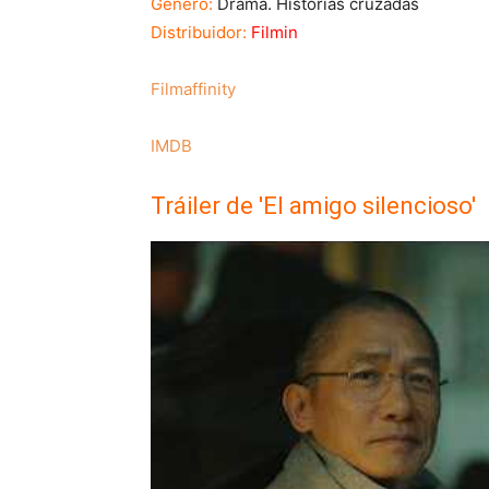
Género:
Drama. Historias cruzadas
Distribuidor:
Filmin
Filmaffinity
IMDB
Tráiler de 'El amigo silencioso'