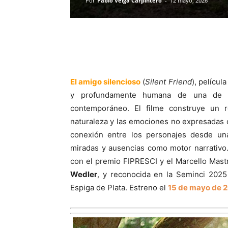
Por
Pablo Veiga Carpintero
-
12 mayo, 2026
El amigo silencioso
(
Silent Friend
), películ
y profundamente humana de una de la
contemporáneo. El filme construye un re
naturaleza y las emociones no expresadas 
conexión entre los personajes desde una 
miradas y ausencias como motor narrativo.
con el premio FIPRESCI y el Marcello Mast
Wedler
, y reconocida en la Seminci 2025
Espiga de Plata. Estreno el
15 de mayo de 