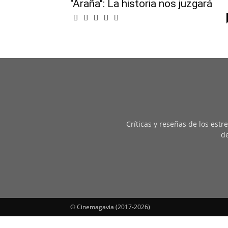
"Araña": La historia nos juzgará
Críticas y reseñas de los est
de
© Cinemagavia (2017-2026)