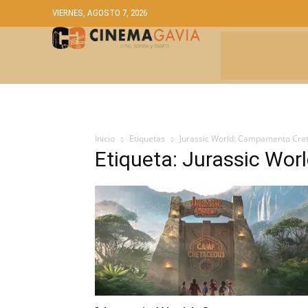
VIERNES, AGOSTO 7, 2026
CRÍTICAS
A
Inicio
Etiquetas
Jurassic World: Campamento Cret
Etiqueta: Jurassic Wo