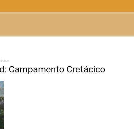
CTUALIDAD
TELEVISIÓN
TEATRO
PODCAST
ácico
rld: Campamento Cretácico