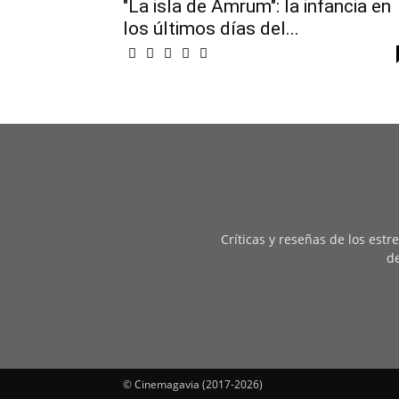
"La isla de Amrum": la infancia en
los últimos días del...
Críticas y reseñas de los est
de
© Cinemagavia (2017-2026)