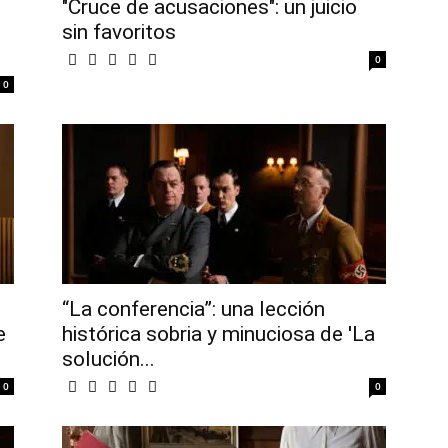
"Cruce de acusaciones": un juicio
sin favoritos
0
0
“La conferencia”: una lección
e
histórica sobria y minuciosa de 'La
solución...
0
0