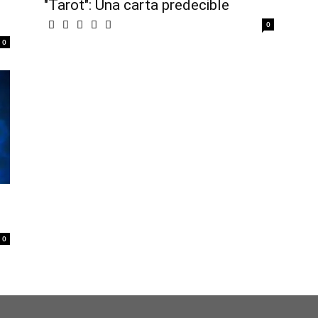
"Tarot": Una carta predecible
0
0
0