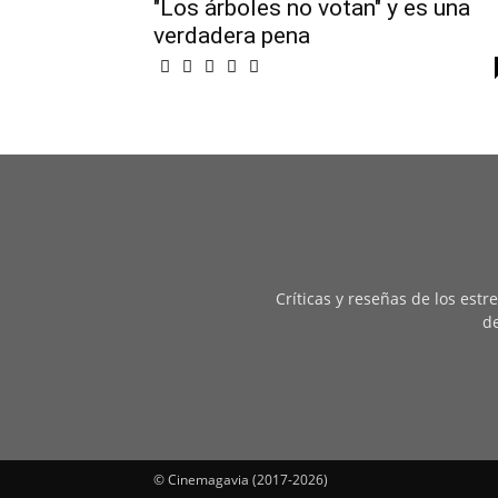
"Los árboles no votan" y es una
verdadera pena
Críticas y reseñas de los est
de
© Cinemagavia (2017-2026)