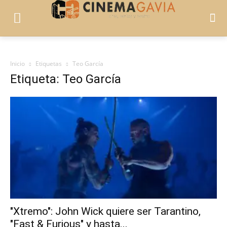
Inicio
Etiquetas
Teo García
Etiqueta: Teo García
"Xtremo": John Wick quiere ser Tarantino,
"Fast & Furious" y hasta...