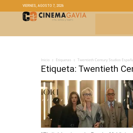
VIERNES, AGOSTO 7, 2026
CRÍTICAS
A
Inicio
Etiquetas
Twentieth Century Studios Españ
Etiqueta: Twentieth Ce