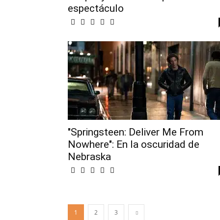
espectáculo
"Springsteen: Deliver Me From
Nowhere": En la oscuridad de
Nebraska
1
2
3