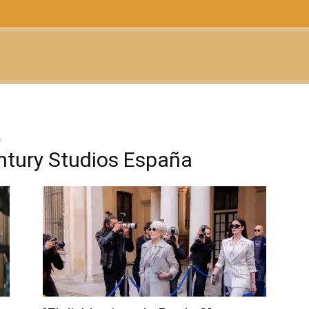
CTUALIDAD
TELEVISIÓN
TEATRO
PODCAST
a
ntury Studios España