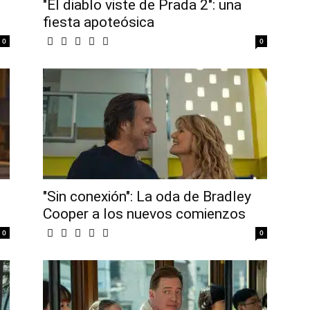
"El diablo viste de Prada 2": una
fiesta apoteósica
0
0
"Sin conexión": La oda de Bradley
Cooper a los nuevos comienzos
0
0