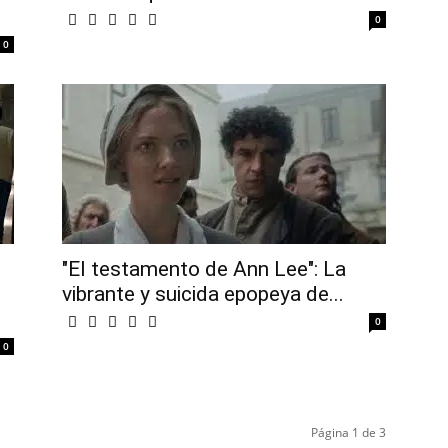
0
0
"El testamento de Ann Lee": La
vibrante y suicida epopeya de...
0
0
Página 1 de 3