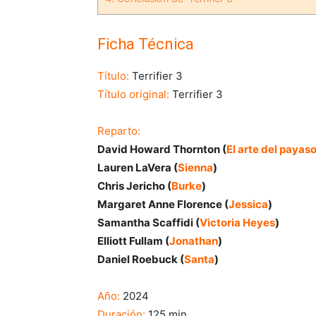
Ficha Técnica
Título:
Terrifier 3
Título original:
Terrifier 3
Reparto:
David Howard Thornton (
El arte del payas
Lauren LaVera (
Sienna
)
Chris Jericho (
Burke
)
Margaret Anne Florence (
Jessica
)
Samantha Scaffidi (
Victoria Heyes
)
Elliott Fullam (
Jonathan
)
Daniel Roebuck (
Santa
)
Año:
2024
Duración:
125 min.