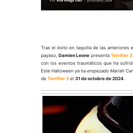
Por
Ana Aliaga Díaz
-
28 octubre, 2024
Tras el éxito en taquilla de las anteriores
payaso,
Damien Leone
presenta
Terrifier 3
con los eventos traumáticos que ha sufri
Este Halloween
ya ha empezado Mariah Car
de
Terrifier 3
el
31 de octubre de 2024
.