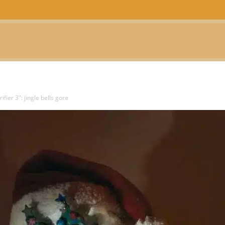
CTUALIDAD
TELEVISIÓN
TEATRO
PODCAST
rifier 3": jingle bells gore