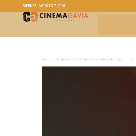
VIERNES, AGOSTO 7, 2026
CRÍTICAS
A
Inicio
Críticas
Estrenos Formato Estandar
"Ter