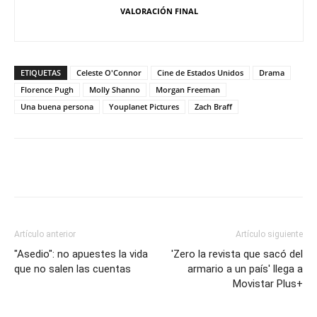
VALORACIÓN FINAL
ETIQUETAS
Celeste O'Connor
Cine de Estados Unidos
Drama
Florence Pugh
Molly Shanno
Morgan Freeman
Una buena persona
Youplanet Pictures
Zach Braff
Artículo anterior
Artículo siguiente
"Asedio": no apuestes la vida
'Zero la revista que sacó del
que no salen las cuentas
armario a un país' llega a
Movistar Plus+