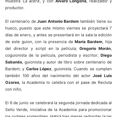
muestra ‘
La acera
’, y con
Álvaro Longoria
, realizador y
productor.
El centenario de
Juan Antonio Bardem
también tiene su
hueco, puesto que este mismo viernes se proyectará 7
días de enero, y antes se presentará en la sala la edición
de este guion, con la presencia de
María Bardem
, hija
del director y script en la película;
Gregorio Morán
,
coguionista de la película, periodista y escritor;
Diego
Sabanés
, guionista y autor de libro sobre centenario de
Bardem; y
Carlos López
, guionista. Cuando se cumplen
también 100 años del nacimiento del actor
José Luis
Ozores
, la Academia lo celebra con el pase de Recluta
con niño.
El 6 de junio se celebrará la segunda jornada dedicada al
Sello Verde, iniciativa de la Academia para promocionar
los rodajes sostenibles. Habrá tres mesas redondas (a las