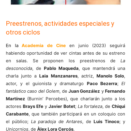
Preestrenos, actividades especiales y
otros ciclos
En la
Academia de Cine
en junio (2023) seguirá
habiendo oportunidad de ver cintas antes de su estreno
en salas. Se proponen los preestrenos de
La
desconocida
, de
Pablo Maqueda
, que mantendrá una
charla junto a
Laia Manzanares
, actriz,
Manolo Solo
,
actor, y el guionista y dramaturgo
Paco Bezerra
;
El
fantástico caso del Golem
, de
Juan González
y
Fernando
Martínez
(Burnin’ Percebes), que charlarán junto a los
actores
Brays Efe
y
Javier Botet
;
La fortaleza
, de
Chiqui
Carabante
, que también participará en un coloquio con
el público;
La paradoja de Antares
, de
Luis Tinoco
; y
Unicornios
, de
Àlex Lora Cercós
.