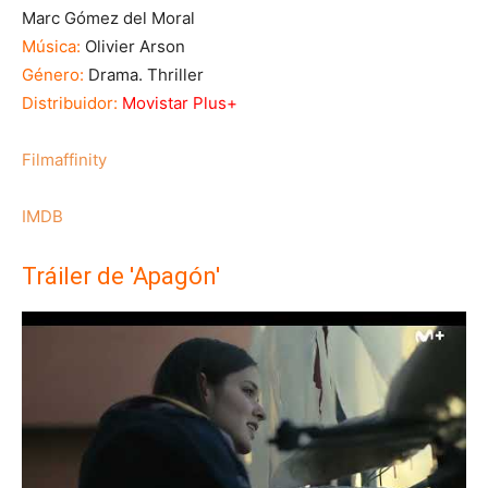
Marc Gómez del Moral
Música:
Olivier Arson
Género:
Drama. Thriller
Distribuidor:
Movistar Plus+
Filmaffinity
IMDB
Tráiler de 'Apagón'