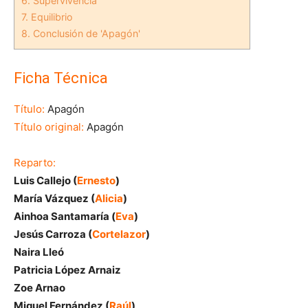
6.
Supervivencia
7.
Equilibrio
8.
Conclusión de 'Apagón'
Ficha Técnica
Título:
Apagón
Título original:
Apagón
Reparto:
Luis Callejo (
Ernesto
)
María Vázquez (
Alicia
)
Ainhoa Santamaría (
Eva
)
Jesús Carroza (
Cortelazor
)
Naira Lleó
Patricia López Arnaiz
Zoe Arnao
Miquel Fernández (
Raúl
)