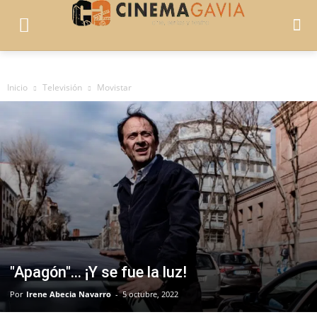
Inicio
Televisión
Movistar
"Apagón"... ¡Y se fue la luz!
Por
Irene Abecia Navarro
-
5 octubre, 2022