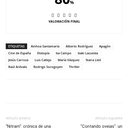
%
VALORACIÓN FINAL
ETIQUETAS
Ainhoa Santamaría
Alberto Rodríguez
Apagón
Cine de España
Distopía
Isa Campo
Isaki Lacuesta
Jesús Carroza
Luis Callejo
María Vázquez
Naira Lleó
Raúl Arévalo
Rodrigo Sorogoyen
Thriller
Artículo anterior
Artículo siguiente
"Nitram": crónica de una
"Contando ovejas": un